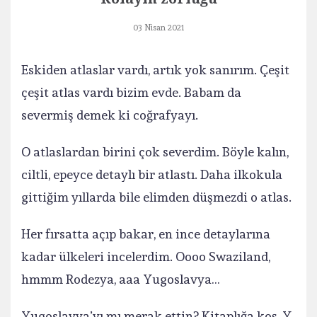
03 Nisan 2021
Eskiden atlaslar vardı, artık yok sanırım. Çeşit
çeşit atlas vardı bizim evde. Babam da
severmiş demek ki coğrafyayı.
O atlaslardan birini çok severdim. Böyle kalın,
ciltli, epeyce detaylı bir atlastı. Daha ilkokula
gittiğim yıllarda bile elimden düşmezdi o atlas.
Her fırsatta açıp bakar, en ince detaylarına
kadar ülkeleri incelerdim. Oooo Swaziland,
hmmm Rodezya, aaa Yugoslavya…
Yugoslavya’yı mı merak ettin? Kitaplığa koş, Y