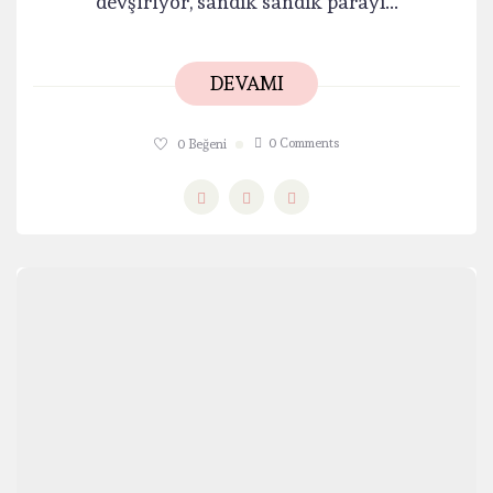
devşiriyor, sandık sandık parayı...
DEVAMI
0 Comments
0
Beğeni